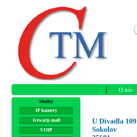
O nás
Služby
IP kamery
U Divadla 109
Icewarp mail
Sokolov
VOIP