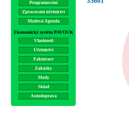
35601
Programování
Zpracování účetnictví
Mzdová Agenda
Ekonomický systém PAVOUK
Vlastnosti
Účetnictví
Fakturace
Zakázky
Mzdy
Sklad
Autodoprava